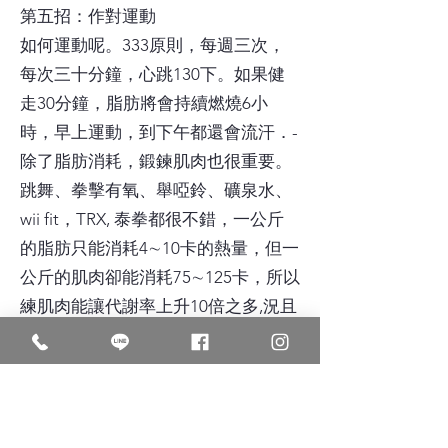
第五招：作對運動
如何運動呢。333原則，每週三次，
每次三十分鐘，心跳130下。如果健
走30分鐘，脂肪將會持續燃燒6小
時，早上運動，到下午都還會流汗．-
除了脂肪消耗，鍛鍊肌肉也很重要。
跳舞、拳擊有氧、舉啞鈴、礦泉水、
wii fit，TRX, 泰拳都很不錯，一公斤
的脂肪只能消耗4∼10卡的熱量，但一
公斤的肌肉卻能消耗75∼125卡，所以
練肌肉能讓代謝率上升10倍之多,況且
25歲以後，每年減少2.5公斤肌肉，多
可怕！
第六招：運動後多按摩及泡澡