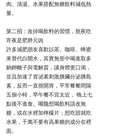
肉、清湯、水果搭配無糖飲料減低熱
量。
第二招：改掉喝飲料的習慣，熬夜吃
宵夜是肥胖元凶
許多減肥朋友喜歡以茶、咖啡、蜂蜜
來替代白開水，其實無形中喝進取多
鈉鉀離子與電解質，讓身體更口渴，
並且加速了胃泌素刺激胰臟分泌胰島
素，反而一直很開胃，平常餐餐間隔
五個小時，早午餐不宜太近， 晚上七
點後不進食。嘴饞想喝飲料請改無
糖，或在水裡加檸檬片；想吃甜就吃
水果，千萬不要有高果糖的成分在裡
面。