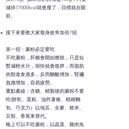
減掉77000kcal就會瘦了，目標就在眼
前。
接下來要教大家瘦身效率加倍7招
第一招：澱粉必定要吃
不吃澱粉，肝糖會開始燃燒，只是短
暫減輕水分，很快就會復胖，而脂肪
肉類進食過多，反而酮酸增加，腎臟
負擔增加，容易疲勞。
重點畫線：含糖、精製後的澱粉不要
吃(餅乾、蛋糕、油炸薯條、精緻麵
包、巧克力）以地瓜、全麥、糙米、
豆類、香蕉來替代。
晚上可以不吃澱粉，以蔬菜、雞肉魚