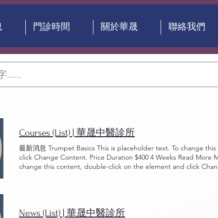
息
門診時間
關於華晟
聯絡我們
Courses (List) | 華晟中醫診所
最新消息 Trumpet Basics This is placeholder text. To change this 
click Change Content. Price Duration $400 4 Weeks Read More Mod
change this content, double-click on the element and click Cha
Read More Arts & Crafts This is placeholder text. To change this
click Change Content. Price Duration $350 12 Weeks Read More Te
content, double-click on the element and click Change Content
News (List) | 華晟中醫診所