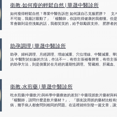
數個月才能達成。但是一旦肝腎調理好，氣色與記憶力、體力會有
衛教-如何瘦的輕鬆自然 | 華晟中醫診所
請註明出處。 華晟中醫診所 中西醫師/楊正昌
如何瘦得輕鬆自然 ? 專業中醫告訴您 如何讓自己克服肥胖？ 文
不可能，我最討厭動了」 「楊醫師，你說吃得健康的我都懂。但是
常會聽到這些洩氣的話，我都笑笑的，給予鼓勵跟支持。 肥胖者
理；惰性心理就是能坐下就不站起來，盡可能不流汗不消耗體力，
廢，三分鐘熱度，無法貫徹始終，跑步跑一天休息一周，報名健身
物熱量，或不想知道吃了多少糖。不想知道運動的強度，不主動認
心理，則是愛吃甜辣，總愛犒賞自己，這四種人，我是歸類為肥
助孕調理 | 華晟中醫診所
問你為什麼要減肥？需不需要減肥？是為了美麗或是健康？是想控
由，都是支持你持續的動力。最正確的心態，應該是不要追求完美
助孕、婦科調理、月經調理、埋線減重、穴位埋線、中醫減重、華
完全沒有攝取，一點油都不碰，反而營養不良而停滯許久。減肥是
法 中醫對於妊娠的方法，作法不一．有些主張補養脾胃，有些主張
自己的減肥策略，記著，勿節食，量剛好，多活動，非必定要運動
的助孕方法，則是側重於在月經的週期性調理。 腎藏精、肝藏血
770kcal，體重就會掉0.1kg。如果你的目標是10kg，只要減掉77
血的狀況。華晟生殖中心，根據一位女性的月經週期，將固本的腎
家瘦身效率加倍7招 第一招：澱粉必定要吃 不吃澱粉，肝糖會開
理。讓腎氣獲得滋養，卵巢因而能週期性排卵、並且能兼顧好品質
脂肪肉類進食過多，反而酮酸增加，腎臟負擔增加，容易疲勞。 重
重點提供參考： １. 超過34歲以上（高齡妊娠） ２. AMH抗穆勒氏管
糕、油炸薯條、精緻麵包、巧克力）以地瓜、全麥、糙米、豆類、
>8 ４. 月經量減少、天數縮短、週期不規律 ５. 有凍卵計畫、小
衛教-水煎藥 | 華晟中醫診所
肉魚肉、清湯、水果搭配無糖飲料減低熱量。 第二招：改掉喝飲料
喜歡以茶、咖啡、蜂蜜來替代白開水，其實無形中喝進取多鈉鉀離
吃水煎藥(中藥飲片)與科學中藥療效的差別? 中藥現抓飲片藥材與科
刺激胰臟分泌胰島素，反而一直很開胃，平常餐餐間隔五個小時，
『楊醫師，請問什麼是飲片藥材？』、『朋友說用抓的藥材比較有
喝飲料請改無糖，或在水裡加檸檬片；想吃甜就吃水果，千萬不要
病，幾乎病人都會問到相同的問題。在這裡就特別發一篇文章，讓
水分 補充大量水分：體重x30就是人體每天必須水量，而減肥的人則
分為中藥原生藥材、水藥飲片、中成藥三種： 中藥材是生藥材，
增加新陳代謝，可減少進食機會，減少水腫發生，必促進腸胃蠕動。
工處理，則是視為生藥材。此時的狀態無法拿來服用，非常危險。