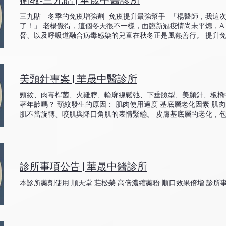
衛教-三九貼 | 華晟中醫診所
眠障礙的人大致分為三類： 1. 入睡困難型。 2. 淺眠、早醒、甚
筋膜、淺層脂肪、深層脂肪、肌肉、皮下組織（神經血管密布），
有焦慮傾向者。 入睡困難型： 短暫的入睡困難，有可能與生活壓
5mm左右，並且用針讓表皮與筋膜走向對的方向、用肌肉收縮的平
三九貼—冬季的免疫增強劑 -免疫提升最強幫手- 「楊醫師，我這
工作導致短期內睡眠無法適應，導致入睡困難。中醫在看待入睡困
麼層次，是我們美顏針醫師要瞭解的事情。 以前在做傳統筋絡走
了！」 老楊覺得，這個冬天很不一樣，面臨新冠疫情尚未平熄，A
火上炎導致火氣大、情緒焦躁、口乾口苦、多汗、甚至全身性肌肉
激穴點、產生對神經的傳導，起全身自愈反應。美顏針是一種皮筋
脅、以及呼吸道融合病毒感染的兒童在秋冬正是風熱善行。 提升
陰不足、心火旺盛導致口舌生瘡、做事情顛三倒四、驚嚇耗散陰血
建筋膜線，讓臉部立體對稱。這個概念，是越針，手下越清楚。與
友，則是用中藥調理現有熱燥痰濕等症狀。如果已經痊癒、或未感
則會採用逍遙散、酸棗仁、柴胡劑、或是梔子豉湯來補肝陰，收斂
敷法搭配玉屏風防疫茶飲，內外調理。 三九貼，溫陽驅寒，改善虛
火上炎，引經常引發脾胃不和而影響睡眠。要知道，我們的腸胃是
中藥揉捻為餅，按穴貼敷，改善鼻子過敏、提升病毒免疫力 玉屏
是說一但喚醒了我們的腸胃，你在睡眠時，他還在做功，在消化在
光參等上等藥材搭配而成。 適應症：小兒氣喘、過敏性體質、虛
美頸針專案 | 華晟中醫診所
等都是良好的助眠劑。 淺眠、早醒多夢型： 這類的病人則比較偏
炎、慢性鼻竇、溫宮改善子宮、胃弱腹瀉。 即日起，完成連續三個
中風、腦部疾患、肝炎、高血壓、糖尿病初期）或是酗酒、喜喝咖
起至1月底開始報名/ 三九天最佳貼敷日：12/22、1/2、1/12。前
頸紋、肉毒桿菌、火雞脖、輪廓線鬆弛、下垂臉型、美顏針、板橋中
緒、改善內分泌、強肝化濕、理氣健脾等辯證論治的處方，搭配活
寒咳嗽 #免疫低下 #虛寒體質 #溫宮健脾
著年齡嗎？ 頸紋發生的原因： 肌肉使用過度 基底層老化因素 
香、丹蔘、荷葉、藕節、紅花、西洋參等，來調理睡眠。 在這階
肌不當旋轉、咬肌與降口角肌的表情緊繃。 皮膚基底層的老化，
時治療患者本身的固有症狀，標本同治，如果本來就已經服用安眠
肉或脂肪層的萎縮。 F.A.C.E. 美顏針，能活化頸部肌肉，調
免戒斷症候群出現），應該在搭配中藥穩定疾病後，再逐步減量西
再生，改善脂肪墊的滑移。 局部F.A.C.E. 美顏針，選擇眼、頰、頸(
才是對策。 另外需提出來的是，自律神經失調型的失眠．經常是跟
左右，女性約在45-50歲開始發生，患者來通常都會抱怨情緒問
汗、潮紅、燥熱、盜汗、敏感體質，我會歸類為腎陰虛體質．也就
眠，其實只要用左歸丸補腎、穀維素、冬蟲夏草、搭配蛋黃油的攝
診所事項公告 | 華晟中醫診所
焦慮傾向型： 老人、壓力極大(外遇)、長期海外工作、空姐、護
本診所藥劑使用 順天堂 莊松榮 高倍濃縮藥粉 順口效果倍增 診所
安眠藥、FM2、鎮靜安神藥仍才可入眠者，皆屬於此種。平素也
失眠患者，多半會用較強的排毒中藥，強化肝臟與腎臟代謝，將殘
叮嚀患者一定要戒除咖啡與茶飲，同時增加大腦的廓清率，例如使
外，在中藥調理後期也會增加一些補養中藥，讓氧氣與養分可以重
並活化原有的功能，才是治本之道。 長期失眠的病人有時並不這