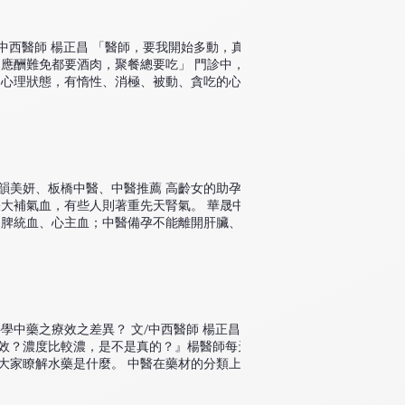
驚人的好轉。 以上是我的經驗分享。如需轉載
/中西醫師 楊正昌 「醫師，要我開始多動，真的
應酬難免都要酒肉，聚餐總要吃」 門診中，常
的心理狀態，有惰性、消極、被動、貪吃的心
深怕多動會氣喘呼呼。消極的心理總是半途而
房一次就痠痛躺平了。被動心裡則是不想了解食
識食物的升糖指數，膳食纖維，營養素等。貪吃
胖的心態。 如何調適你的心裡，首先，你要
制血糖嗎？還是身材真的走樣了？無論是哪種理
，我曾看過非常節食的減肥者，到最後反而澱粉
韻美妍、板橋中醫、中醫推薦 高齡女的助孕方
一種生活習慣與態度，必須長期執行，找出適合
大補氣血，有些人則著重先天腎氣。 華晟中醫
，告訴自己做好就會瘦，只要每周量體重，少
、脾統血、心主血；中醫備孕不能離開肝臟、氣
000kcal就會瘦了，目標就在眼前。 接下來要教大
陰、腎陽；主導氣血四時盈虧的狀況，同時調
始燃燒，只是短暫減輕水分，很快就會復胖，而
。 那麼什麼情況需要備孕呢？我們整理出幾項
點畫線：含糖、精製後的澱粉不要吃(餅乾、蛋
荷爾蒙＜2或>5ng/ml ３. FSH基準荷爾蒙過高
香蕉來替代。 晚上可以不吃澱粉，以蔬菜、雞
產史 華晟生殖醫學中心 關心您的好孕事。
的習慣，熬夜吃宵夜是肥胖元凶 許多減肥朋友
子與電解質，讓身體更口渴，並且加速了胃泌素
學中藥之療效之差異？ 文/中西醫師 楊正昌
早午餐不宜太近， 晚上七點後不進食。嘴饞想
效？濃度比較濃，是不是真的？』楊醫師每天看
有高果糖的成分在裡面。 第三招：請補充大量
大家瞭解水藥是什麼。 中醫在藥材的分類上，
需到體重x50cc，研究發現水分可減少飢餓感,
農夫採收的中草藥只有經過簡單的乾燥去雜質加
 第四招：忌吃冰涼 所謂冰涼的食物就是室溫
 生藥材經過中醫辯證論治、炮製處理、甚或