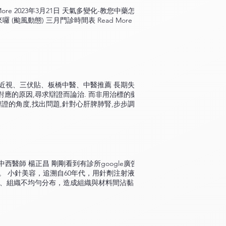
ore 2023年3月21日 天氣多變化-教您中藥怎麼
囉 (颱風動態) 三月門診時間表 Read More
近視、三伏貼、板橋中醫、中醫推薦 長期失眠
出對應的原因,尋求辯證而論治. 而非用治標的藥暫
證的角度,找出問題,針對心肝脾肺腎,步步調理,
？ 中醫滋腎補陰，補血和血可助眠，幫助戒斷西
ith Early Death，研究顯示安眠藥跟性命早衰正相
意思，因為我是中西醫師，我想中西醫在療效上
副作用普遍瞭解的就是：嗜睡、失憶、晨起頭
大家介紹一下您所吃得安眠西藥有哪些種： 依
 Eurodin, Ativan等。副作用容易產生嗜睡、頭暈眼
西醫師 楊正昌 剛剛看到有診所google廣告打
-benzodiazepine） 如Stilnox. 最常
 小針美容，追溯自60年代，用針劑注射液態
如Trazodone。 Antihistamine: 抗組織胺
結塊、組織不均勻分布，造成組織與材料間沾黏、
抗精神病藥 如Zotepine。 Melatonin退黑激素
針美容」一詞。取而代之的是膠原蛋白注射、玻尿
多會成癮性與嗜睡性。 以上這些安眠西藥，就有可能
避而用其辭。 另外要探討的是，美顏針不只是針
idem類的安眠藥。不良反應也較多。因此，如
的聚集處，我們經常要避開它）。坊間有俗稱的
我要跟大家介紹的中醫治法。 在臨床上我將睡
深淺、方向、張力的做法。 皮膚分為：表皮、