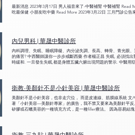
最新消息 2023年3月17日 男人福音來了-中醫補腎 中醫補腎 Read M
吃最保健 小朋友吃中藥 Read More 2023年3月22日 三月門診公告來
內兒男科 | 華晟中醫診所
內科調理、失眠、睡眠障礙、內分泌失調、長高、轉骨、青光眼、
的痛苦? 中西醫師讓你一步步戒斷西藥 作者楊正昌 失眠, 必須找
時緩和. 一旦發生失眠,都是身體五臟六腑出現問題的警示. 中醫用辯
找回自信. 中西醫師的經驗談 一步步戒斷安眠藥 長期失眠很痛苦
藥 今天看了一篇time的報導，Study: Sleeping Pills Linked w
關，今天好把我了解的中西醫知識來關聯一下，並沒有要先筆戰的
各有優勢，西藥安眠效果強烈，速效，我想是大部分患者的感受，
衛教-美顏針不是小針美容 | 華晟中醫診所
痛、睡起疲勞感、無法戒斷、肝腎代謝等副作用。 在這裡就要先跟
照作用反應不同，分為 BZD (benzodiazepine) 常見的如Xanax,
美顏針不是小針美容，也非走穴位， 而是皮連線、筋膜線系統 文/中
花、記憶力減退、幻覺等不良反應。並且容易出現戒斷症狀。 Zolpidem（non
著「小針美容—美顏針專家」的廣告，我不禁又要來為美顏針平反。
見的副作用是記憶力減退。 Anti-depressants 憂鬱伴隨失眠虛搭配使用，
矽膠或石蠟美容的一種填充方式，是一種filler療法。 因為容易
Cyproheptadine，利用其嗜睡的副作用幫助入眠。 Antipsychotic 
鈣化，不易取出，後來已在1975年全國禁用。故現今已沒有「小
用於時差不良導致的失眠。 Barbiturates 古早用的安眠藥，
酸注射、自體脂肪填充、微晶瓷、伊蓮絲(PGS)注射，醫美診所多
是您手邊每晚一顆的助眠劑。最常見的是第一類BZD與第二類Zolp
灸促進循環這麼簡單，也不單純是穴位（臉部穴位多是神經與血管
何戒除安眠藥，漸漸從體質調理起，進一步改善睡眠深度，是現在
「針灸槍」號稱針灸擊發蘋果肌能回春，是一種無法有效調整皮膚