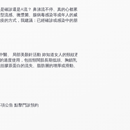
至多夢連綿型。 3. 長期嚴重失眠型，甚至對睡眠
我們大部分的時間在處理表皮與筋膜，平均約在
力、經濟狀況、感情、情緒、值夜班或是到外到
行方向來放鬆表情肌。 我們在皮下，扎到了什
次是確診還是A流？ 鼻涕流不停、真的心都累
難型，則是將病位定位在心、肝。肝氣鬱滯、肝
穴，治療眼疾、鼻病、中風，必須重在提插、刺
 型流感、黴漿菌、腺病毒感染等成年人的威
酸痛、臉部出油發痘等，都跟肝有密切關係。心
系統與網絡的整體調整，重在重組局部張力、重
免疫的方式，我建議：已經確診或感染中的朋
、心悸都可歸類 於心陰不足。在中醫補養上，
學習韓式美顏針的學員， 共勉之～
染、體質虛弱者，建議可以搭配12月的三九貼外
心神。再者，吃宵夜、油炸、麻辣鍋等引致的胃
冷體質 運用中醫五行俞穴原理，將溫陽行氣之
我們人體第二個大腦，”胃不和則臥不安”，這就
風防疫茶：黃耆、白朮、防風、桔梗、甘草、粉
吸收，自然就會睡得不好。中藥溫膽湯、理中湯
弱畏寒、慢性支氣管炎、哮喘、易感冒、慢性鼻
向壓力較大、身體有一些疾病（如心血管疾病、
十天完成三九貼服即可。十天貼敷一次。 12月
啡、茶類等。中醫在處理這類病人，則以調理情
後十天皆是良好的時辰。 #三九貼 #鼻子過敏 #虛
醫、 局部美顏針活動 妳知道女人的頸紋透漏
化腦部循環的中藥，如天麻、琥珀、冰片、麝
肌肉的過度使用，包括頸闊肌長期低頭、胸鎖乳突
段的睡眠需要治療的時間與進程較長，一般會同
包括膠原蛋白的流失、脂肪層的增厚或滑動、肌
藥或是西藥的患者，則不建議立刻停用西藥（避
節組織的彈性，並且能夠刺激皮膚基底層的膠原蛋白
藥，或者與您的家庭醫師討論更換低劑量西藥，
擇一)，優惠價為1500元 回上頁
賀爾蒙相關，譬如更年期前後，男生約在60歲
題，並且體力與性慾下降，也會有手腳心熱、多
是因為副交感神經低下、交感神經亢奮引發的失
取，就可達到很好的療效． 長期嚴重失眠、有
士、日夜顛倒、連續幾天沒有睡眠、長期服用多種
事項公告 點擊門診預約
許需要服用大量咖啡、茶飲提神。中醫在處理嚴重
留在肝臟與腎臟的西藥過量藥效分解代謝，並且
用刺五加、藏紅花等，除了將大腦的廢物排除之
新更替、滋養大腦與肝腎，改善局部器官循環，
麼迅速而顯效，需要長期配合。甚至需要數周到