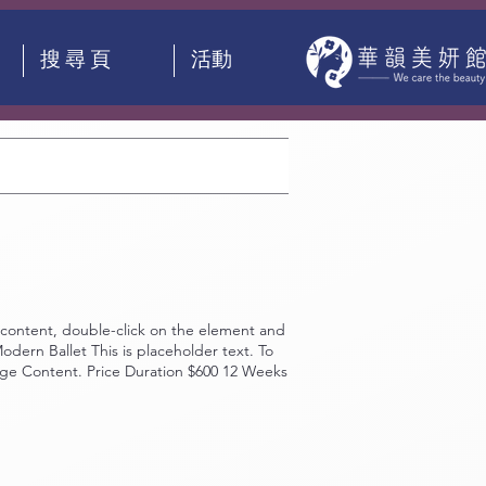
搜 尋 頁
活動
content, double-click on the element and
ern Ballet This is placeholder text. To
nge Content. Price Duration $600 12 Weeks
 content, double-click on the element and
nnis This is placeholder text. To change this
. Price Duration $250 4 Weeks Read More