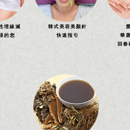
性埋線減
韓式美容美顏針
碌的您
快速指引
華
回春