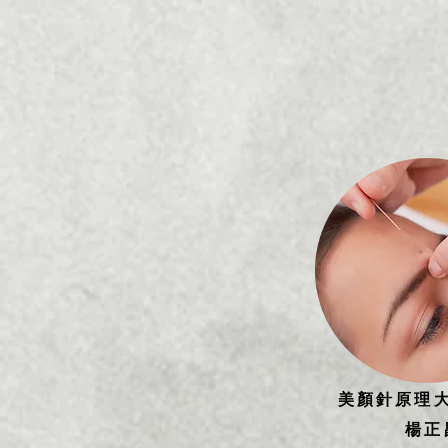
美顏針原理
楊正