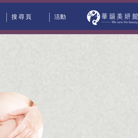
搜 尋 頁
活動