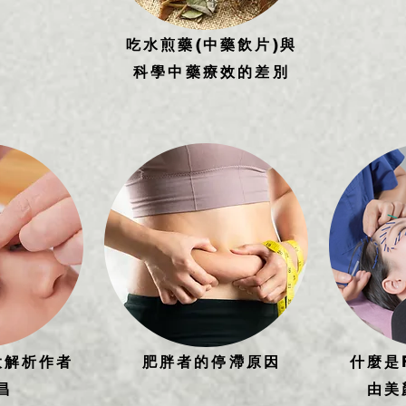
吃水煎藥(中藥飲片)與
科學中藥療效的差別
大解析作者
肥胖者的停滯原因
什麼是
昌
由美