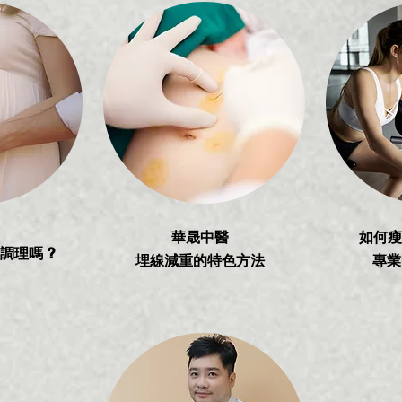
華晟中醫
如何瘦
調理嗎 ?
埋線減重的特色方法
專業