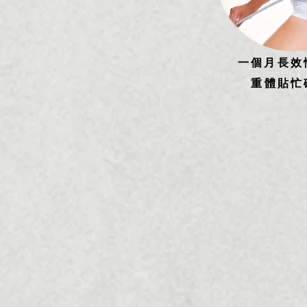
一個月長效
重
體貼忙