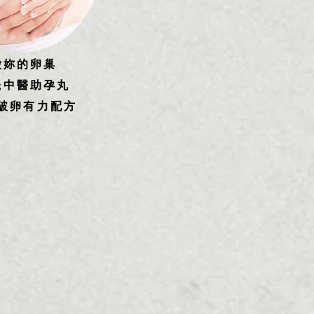
愛妳的卵巢
晟中醫助孕丸
破卵有力配方