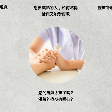
道炎
想要減肥的人，如何吃得
​體重
健康又能變瘦呢
您的濕氣太重了嗎?
濕氣的症狀有哪些?