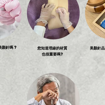
顏針嗎 ?
您知道埋線的材質
美顏針品
也很重要嗎?