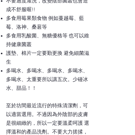
不要過度灌洗，改變陰部菌叢也會造
成不舒服喔!!
多食用莓果類食物 例如蔓越莓、藍
莓、洛神、桑葚等
多食用乳酸菌、無糖優格等 也可以維
持健康菌叢
護墊、棉片一定要勤更換 避免細菌滋
生
多喝水、多喝水、多喝水、多喝水、
多喝水、太重要所以講五次。少碰冰
水、甜品！！
至於坊間最近流行的特殊清潔劑，可
以適當選用。不過因為外陰部的皮膚
是很細緻的，所以一定要溫柔呵護 選
擇溫和的產品洗劑。不要大力搓揉，