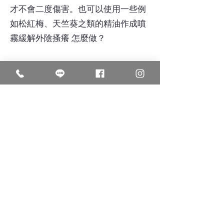
才不會二度傷害。也可以使用一些例
如松紅梅、天竺葵之類的精油作成噴
霧緩解外陰搔癢 怎麼做？
此外，治療一定要有耐心，才不會容
易復發喔！
有興趣歡迎詢問預約，謝謝您!!
OPEN 營業時間
詳情請見此處》
09:30 - 12:30
14:00 - 17:00
18:00 - 21:00
ADDRESS 中醫館位置