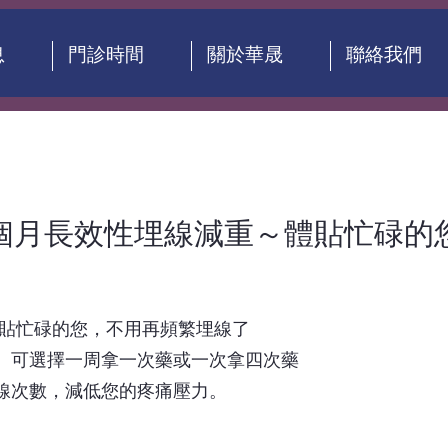
息
門診時間
關於華晟
聯絡我們
個月長效性埋線減重～體貼忙碌的
體貼忙碌的您，不用再頻繁埋線了
。可選擇一周拿一次藥或一次拿四次藥
線次數，減低您的疼痛壓力。