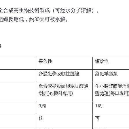
酸全合成高生物技術製成（可經水分子溶解）。
組織反應低，約30天可被水解。
線