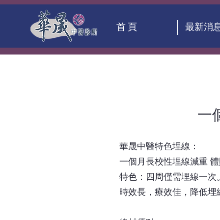
首 頁
最新消
一
華晟中醫特色埋線：
一個月長校性埋線減重 
特色：四周僅需埋線一次
時效長，療效佳，降低埋