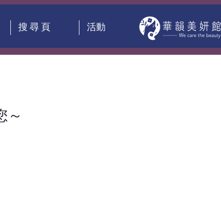
搜 尋 頁
活動
您～