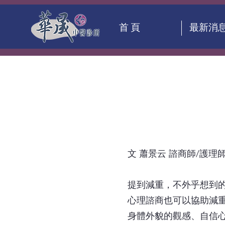
首 頁
最新消
文 蕭景云 諮商師/護理
提到減重，不外乎想到
心理諮商也可以協助減
身體外貌的觀感、自信