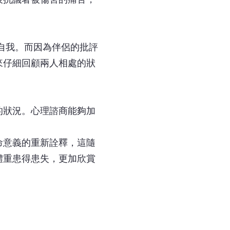
自我。而因為伴侶的批評
來仔細回顧兩人相處的狀
的狀況。心理諮商能夠加
命意義的重新詮釋，這隨
體重患得患失，更加欣賞