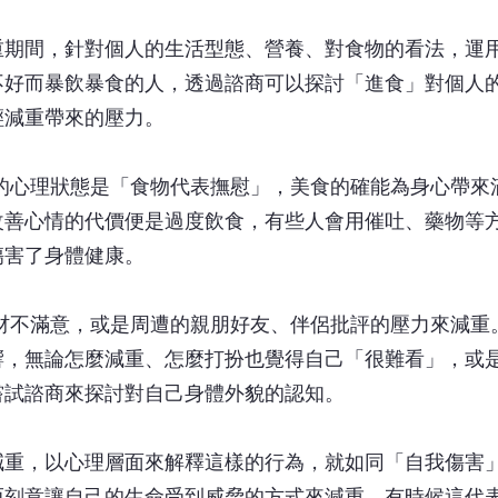
重期間，針對個人的生活型態、營養、對食物的看法，運
不好而暴飲暴食的人，透過諮商可以探討「進食」對個人
輕減重帶來的壓力。
的心理狀態是「食物代表撫慰」，美食的確能為身心帶來
改善心情的代價便是過度飲食，有些人會用催吐、藥物等
傷害了身體健康。
材不滿意，或是周遭的親朋好友、伴侶批評的壓力來減重
響，無論怎麼減重、怎麼打扮也覺得自己「很難看」，或
嘗試諮商來探討對自己身體外貌的認知。
減重，以心理層面來解釋這樣的行為，就如同「自我傷害
而刻意讓自己的生命受到威脅的方式來減重，有時候這代