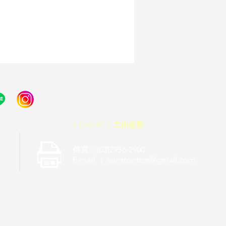
contact 其他連繫
傳真：(02)2956-2900
6
E-mail ：
winstontcm@gmail.com